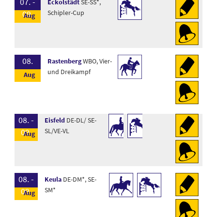
07. -
Eckolstädt
SE-SS*,
09.
Schipler-Cup
08.
Rastenberg
WBO, Vier-
und Dreikampf
08. -
Eisfeld
DE-DL/ SE-
09.
SL/VE-VL
08. -
Keula
DE-DM*, SE-
09.
SM*