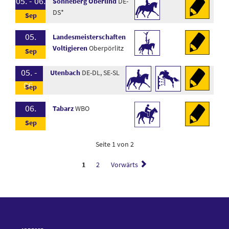
05. - 06.
Sonneberg Oberlind
DE-
DS*
05.
Landesmeisterschaften
Voltigieren
Oberpörlitz
05. -
Utenbach
DE-DL, SE-SL
06.
06.
Tabarz
WBO
Seite 1 von 2
1
2
Vorwärts