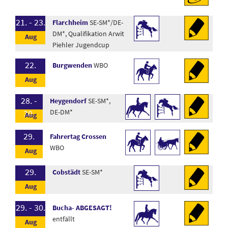
21. - 23.
Flarchheim
SE-SM*/DE-
DM*, Qualifikation Arwit
Piehler Jugendcup
22.
Burgwenden
WBO
28. -
Heygendorf
SE-SM*,
30.
DE-DM*
29.
Fahrertag Crossen
WBO
29.
Cobstädt
SE-SM*
29. - 30.
Bucha- ABGESAGT!
entfällt