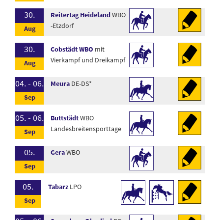
30.
Reitertag Heideland
WBO
-Etzdorf
30.
Cobstädt WBO
mit
Vierkampf und Dreikampf
04. - 06.
Meura
DE-DS*
05. - 06.
Buttstädt
WBO
Landesbreitensporttage
05.
Gera
WBO
05.
Tabarz
LPO