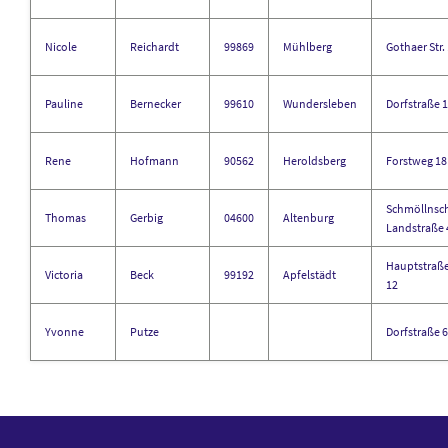
Nicole
Reichardt
99869
Mühlberg
Gothaer Str.
Pauline
Bernecker
99610
Wundersleben
Dorfstraße 
Rene
Hofmann
90562
Heroldsberg
Forstweg 18
Schmöllnsc
Thomas
Gerbig
04600
Altenburg
Landstraße 
Hauptstraß
Victoria
Beck
99192
Apfelstädt
12
Yvonne
Putze
Dorfstraße 