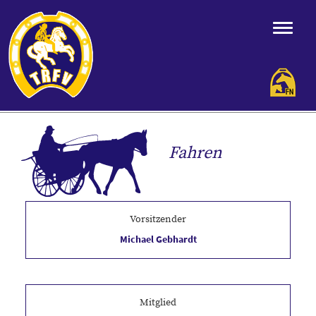
Fahren
Vorsitzender
Michael Gebhardt
Abendstr. 14
D-37327 Leinefelde
Tel.Mobil 0176 44688117
Tel. 03605 510507
gebhardtmichael@web.de
Mitglied