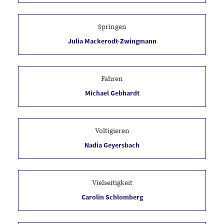
Springen
Julia Mackerodt-Zwingmann
Fahren
Michael Gebhardt
Abendstr. 14
D-37327 Leinefelde
Tel.Mobil 0176 44688117
Tel. 03605 510507
Voltigieren
gebhardtmichael@web.de
Nadia Geyersbach
Vielseitigkeit
Carolin Schlomberg