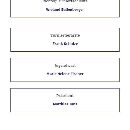
Richter/Turnierfachleute
Wieland Ballenberger
Turniertierärzte
Frank Schulze
Tel.nr.: 0175-2653705
Jugendwart
Marie Helene Fischer
Tel.nr.: 0176-52090348
Präsident
Matthias Tanz
Tel.nr.: 0172-9349862