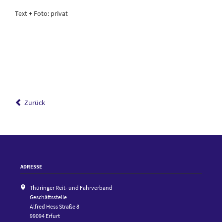
Text + Foto: privat
Zurück
ADRESSE
Thüringer Reit- und Fahrverband
Geschäftsstelle
Alfred Hess Straße 8
99094 Erfurt