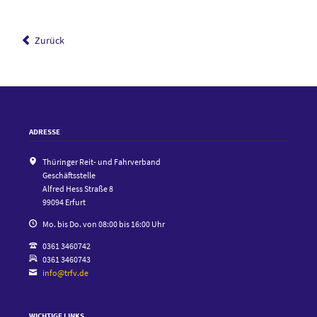
Zurück
ADRESSE
Thüringer Reit- und Fahrverband
Geschäftsstelle
Alfred Hess Straße 8
99094 Erfurt
Mo. bis Do. von 08:00 bis 16:00 Uhr
0361 3460742
0361 3460743
info@trfv.de
WICHTIGE LINKS